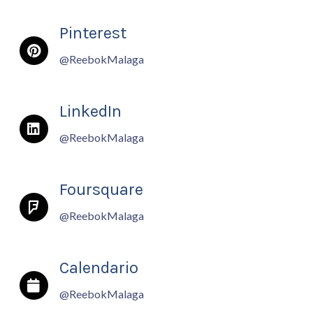
Pinterest
@ReebokMalaga
LinkedIn
@ReebokMalaga
Foursquare
@ReebokMalaga
Calendario
@ReebokMalaga