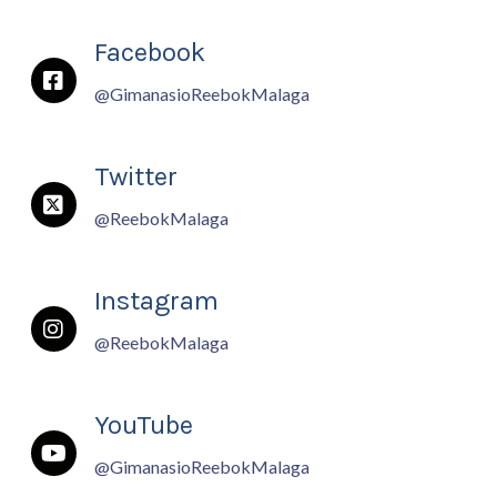
Facebook
@GimanasioReebokMalaga
Twitter
@ReebokMalaga
Instagram
@ReebokMalaga
YouTube
@GimanasioReebokMalaga