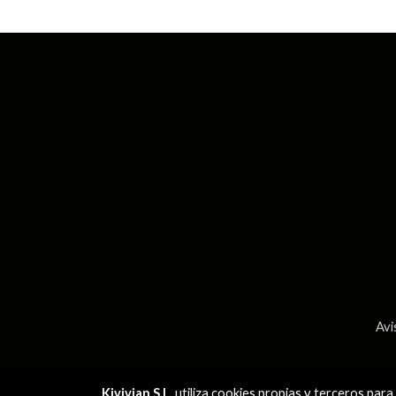
Avi
Kivivian S.L.
utiliza cookies propias y terceros par